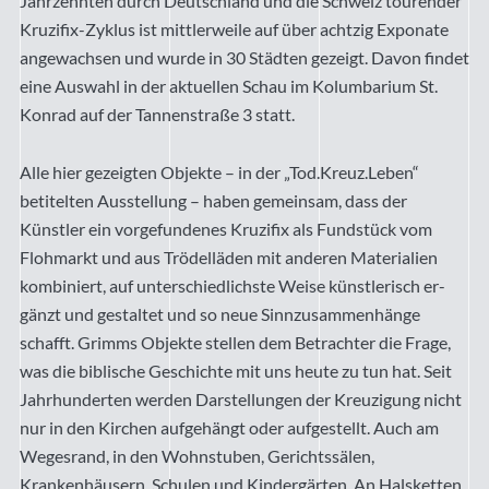
Jahrzehnten durch Deutschland und die Schweiz tourender
Kruzifix-Zyklus ist mittler­weile auf über achtzig Exponate
angewachsen und wurde in 30 Städten gezeigt. Davon findet
eine Auswahl in der aktuellen Schau im Kolumbarium St.
Konrad auf der Tannenstraße 3 statt.
Alle hier gezeigten Objekte – in der „Tod.Kreuz.Leben“
betitelten Ausstellung – haben gemeinsam, dass der
Künstler ein vorgefundenes Kruzifix als Fundstück vom
Flohmarkt und aus Trödelläden mit anderen Materialien
kombiniert, auf unter­schied­lichste Wei­se künst­­lerisch er­
gänzt und gestaltet und so neue Sinnzusammenhänge
schafft. Grimms Objekte stellen dem Betrachter die Frage,
was die biblische Geschichte mit uns heute zu tun hat. Seit
Jahrhunderten werden Darstellungen der Kreuzigung nicht
nur in den Kirchen aufgehängt oder aufgestellt. Auch am
Wegesrand, in den Wohnstuben, Gerichtssälen,
Krankenhäusern, Schulen und Kindergärten. An Halsketten