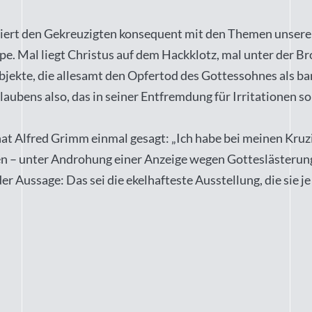
rt den Gekreuzigten konsequent mit den Themen unserer Zei
uppe. Mal liegt Christus auf dem Hackklotz, mal unter der
jekte, die allesamt den Opfertod des Gottessohnes als bar
Glaubens also, das in seiner Entfremdung für Irritationen s
at Alfred Grimm einmal gesagt: „Ich habe bei meinen Kruzi
 – unter Androhung einer Anzeige wegen Gotteslästerung 
er Aussage: Das sei die ekelhafteste Ausstellung, die sie j
“