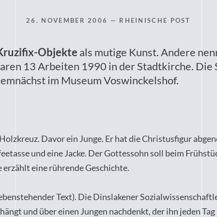
26. NOVEMBER 2006
— RHEINISCHE POST
Kruzifix-Objekte
als mutige Kunst. Andere nen
waren 13 Arbeiten 1990 in der Stadtkirche. Die
 demnächst im Museum Voswinckelshof.
 Holzkreuz. Davor ein Junge. Er hat die Christusfigur abg
feetasse und eine Jacke. Der Gottessohn soll beim Frühstü
e erzählt eine rührende Geschichte.
benstehender Text). Die Dinslakener Sozialwissenschaftler
hängt und über einen Jungen nachdenkt, der ihn jeden Tag 