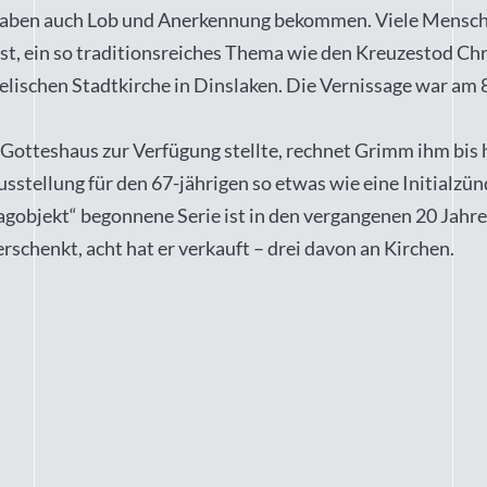
haben auch Lob und Anerkennung bekommen. Viele Menschen 
st, ein so traditionsreiches Thema wie den Kreuzestod Chri
ngelischen Stadtkirche in Dinslaken. Die Vernissage war am
otteshaus zur Verfügung stellte, rechnet Grimm ihm bis h
Ausstellung für den 67-jährigen so etwas wie eine Initial
tagobjekt“ begonnene Serie ist in den vergangenen 20 Jah
rschenkt, acht hat er verkauft – drei davon an Kirchen.