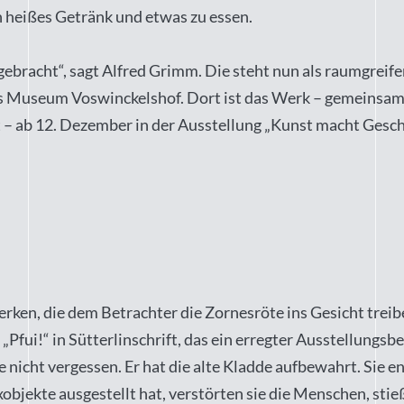
n heißes Getränk und etwas zu essen.
 gebracht“, sagt Alfred Grimm. Die steht nun als raumgreif
ns Museum Voswinckelshof. Dort ist das Werk – gemeinsam
t – ab 12. Dezember in der Ausstellung „Kunst macht Gesch
t
en, die dem Betrachter die Zornesröte ins Gesicht treiben.
„Pfui!“ in Sütterlinschrift, das ein erregter Ausstellungs
nicht vergessen. Er hat die alte Kladde aufbewahrt. Sie ent
ekte ausgestellt hat, verstörten sie die Menschen, stieße