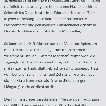
Spiegelbild verlängert. Die TV-Kunst des Alfred Grimm kann
natürlich nichts anfangen mit modernen Flachbildschirmen.
Seine bis ins Detail bestückten Dioramen brauchen Tiefe –
in jeder Beziehung. Doch dafür hat der passionierte
Nachtarbeiter und pensionierte Kunsterzieher daheim in
Hünxe-Bruckhausen ein stattliches Materiallager.
So konnten die KiR-Aktiven aus dem Vollen schöpfen, um
mit Grimm eine Ausstellung „…zum Kennenlernen“
zusammenzustellen. „Grimms Mädchen“ zeigen wohl die
zugänglichste Facette des Vielseitigen. Für die mal virtuos,
mal skizzenhaft aufs Blatt gebrachten 24 Gruppenporträts
von Teenagern aller Nuller- und Zehnerjahre entschieden
sich die Galeristen erstmals für eine „Petersburger
Hängung“: dicht an dicht an dicht.
Der Ingrimm dieses verschmitzten Meisters der Täuschung
enthüllt sich erst auf den zweiten Blick: Da sind die